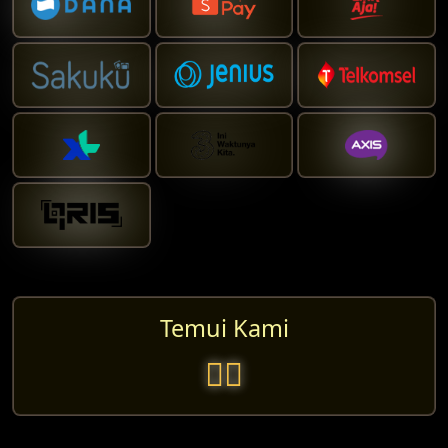
Temui Kami