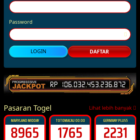
Password
LOGIN
DAFTAR
Pasaran Togel
Lihat lebih banyak
TOTOMACAU 00:00
GERMANY PLUS5
INDIANA MIDDAY
1765
2231
0580