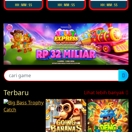
HH : MM : SS
HH : MM : SS
HH : MM : SS
Terbaru
Lihat lebih banyak