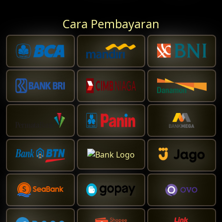
Cara Pembayaran