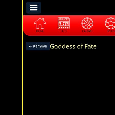
HOME
SLOT
CASINO
SPORT
Goddess of Fate
← Kembali