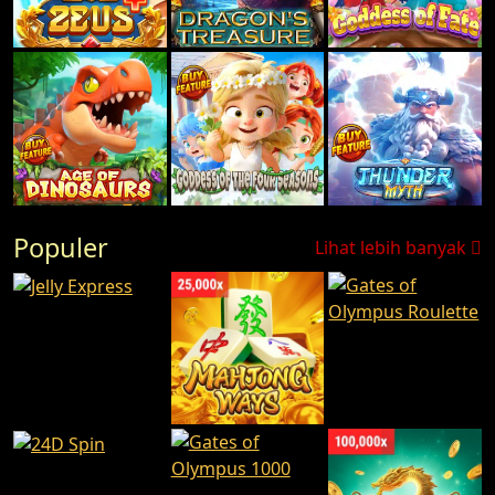
Populer
Lihat lebih banyak