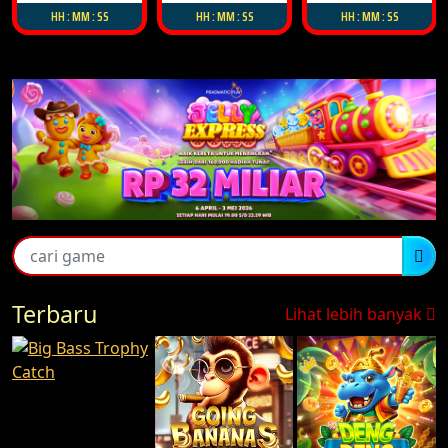
HH : MM : SS
HH : MM : SS
HH : MM : SS
Terbaru
Lihat lebih banyak