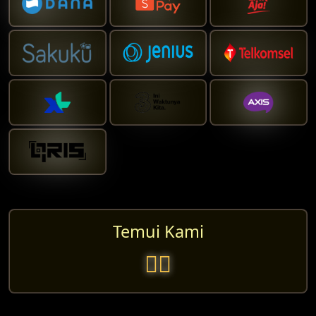
Temui Kami