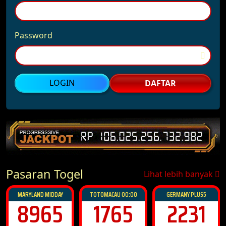
Password
LOGIN
DAFTAR
Pasaran Togel
Lihat lebih banyak
TOTOMACAU 00:00
GERMANY PLUS5
INDIANA MIDDAY
1765
2231
0580