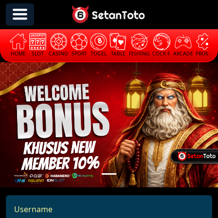
HOME
SLOT
CASINO
SPORT
TOGEL
TABLE
FISHING
COCK F.
ARCADE
PROMO
Username