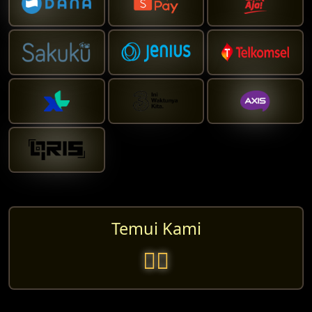
Temui Kami