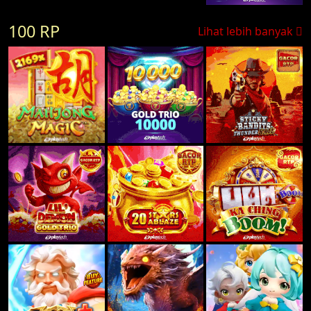
100 RP
Lihat lebih banyak