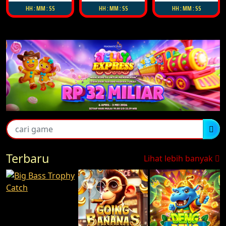
HH : MM : SS
HH : MM : SS
HH : MM : SS
Terbaru
Lihat lebih banyak