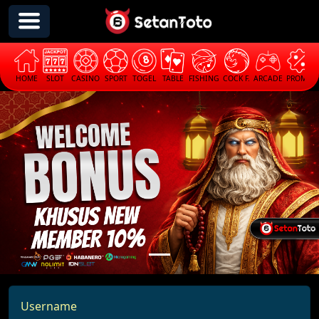
HOME
SLOT
CASINO
SPORT
TOGEL
TABLE
FISHING
COCK F.
ARCADE
PROMO
Username