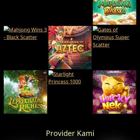
Provider Kami