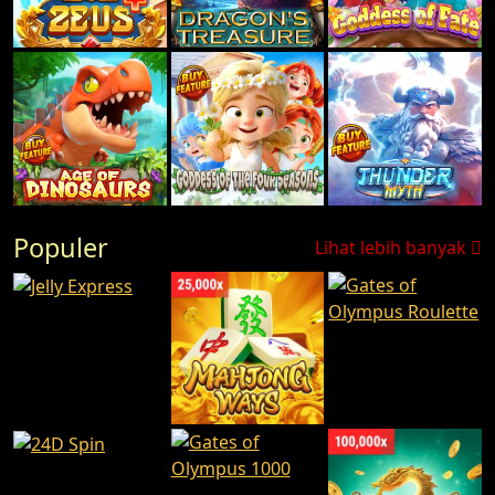
Populer
Lihat lebih banyak