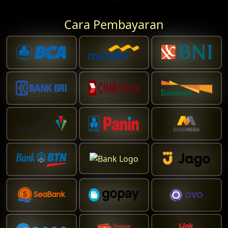
Cara Pembayaran