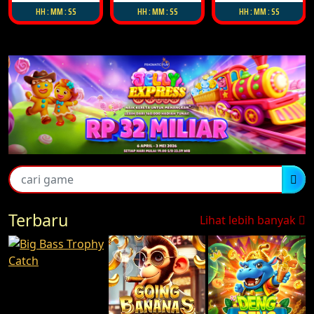
HH : MM : SS
HH : MM : SS
HH : MM : SS
Terbaru
Lihat lebih banyak