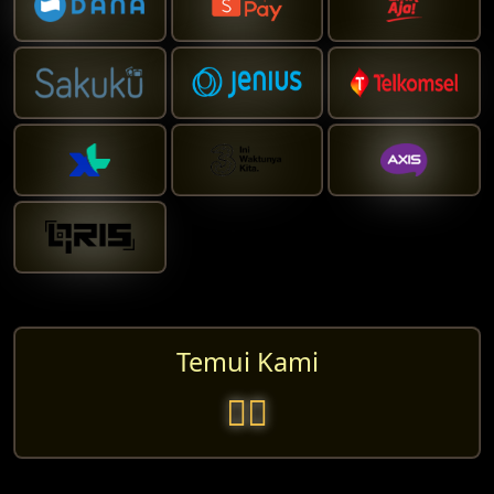
Temui Kami