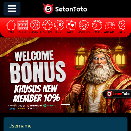
HOME
SLOT
CASINO
SPORT
TOGEL
TABLE
FISHING
COCK F.
ARCADE
PROMO
Username