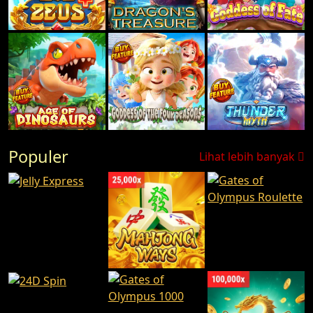
Populer
Lihat lebih banyak