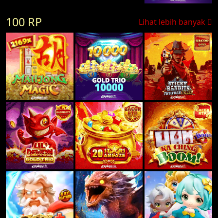
100 RP
Lihat lebih banyak