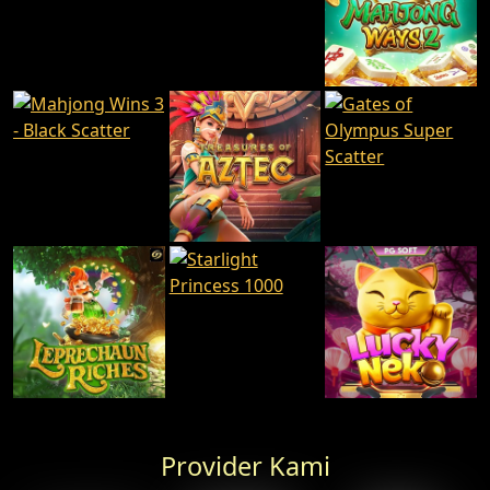
Provider Kami