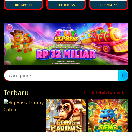
HH : MM : SS
HH : MM : SS
HH : MM : SS
Terbaru
Lihat lebih banyak