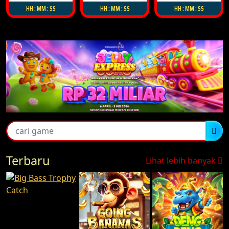
HH : MM : SS
HH : MM : SS
HH : MM : SS
Terbaru
Lihat lebih banyak