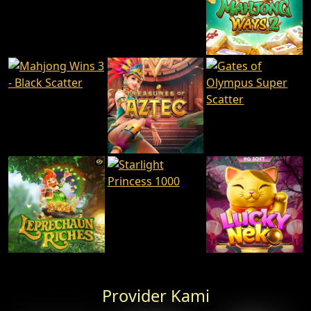
Provider Kami