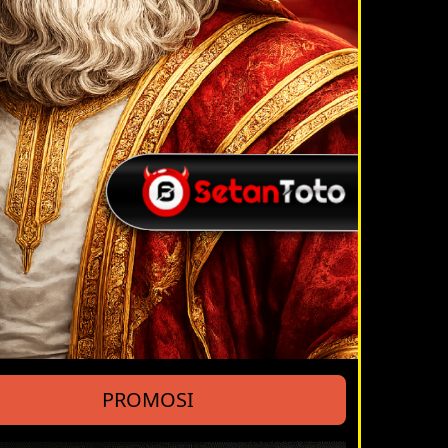
PROMOSI