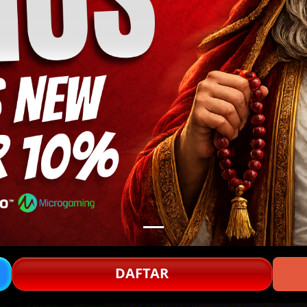
DAFTAR