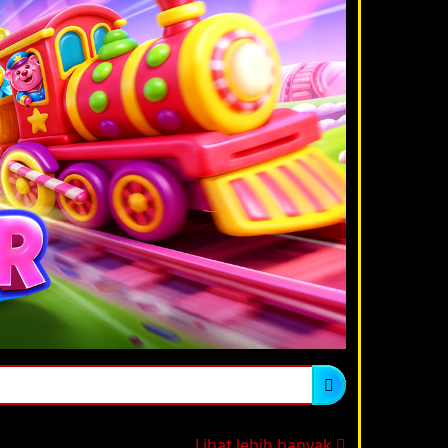
Lihat lebih banyak