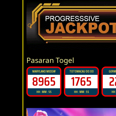
Pasaran Togel
YLAND MIDDAY
TOTOMACAU 00:00
GERMANY PLUS5
INDI
8965
1765
2231
0
HH : MM : SS
HH : MM : SS
HH : MM : SS
HH 