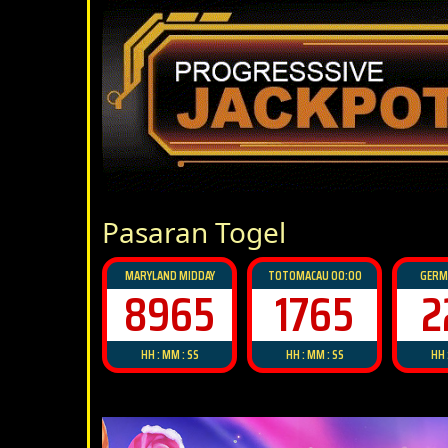
Pasaran Togel
YLAND MIDDAY
TOTOMACAU 00:00
GERMANY PLUS5
INDI
8965
1765
2231
0
HH : MM : SS
HH : MM : SS
HH : MM : SS
HH 