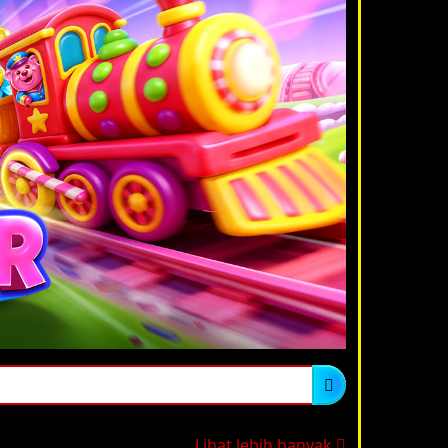
Lihat lebih banyak