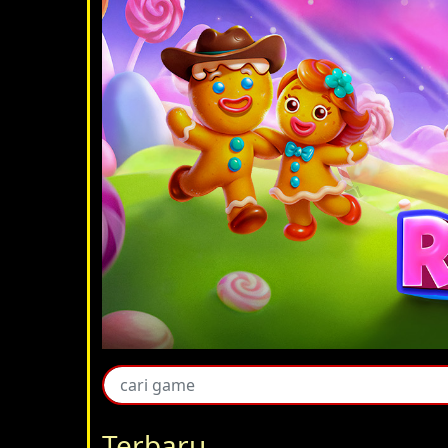
Terbaru