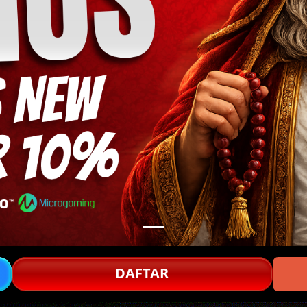
DAFTAR