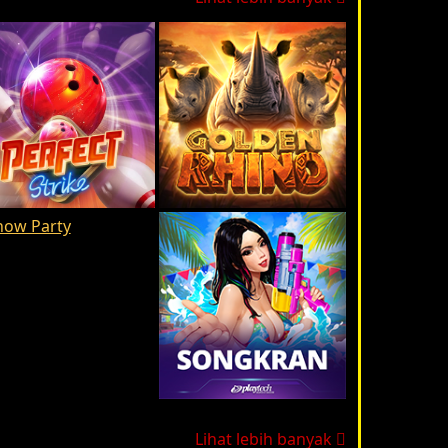
Lihat lebih banyak