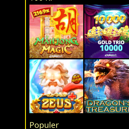
Populer