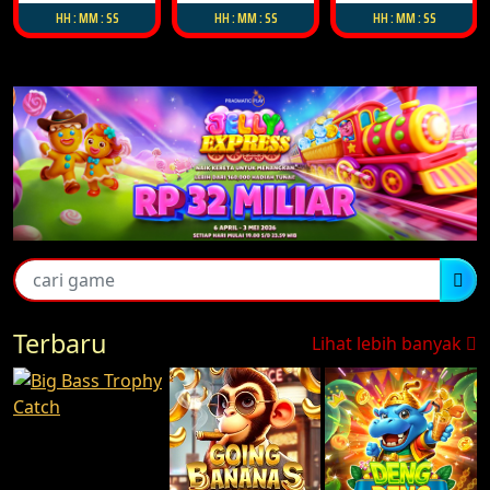
HH : MM : SS
HH : MM : SS
HH : MM : SS
Terbaru
Lihat lebih banyak