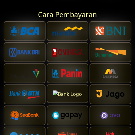
Cara Pembayaran