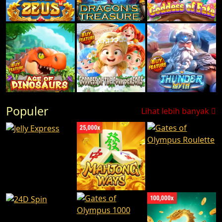
Populer
Lihat lebih banyak