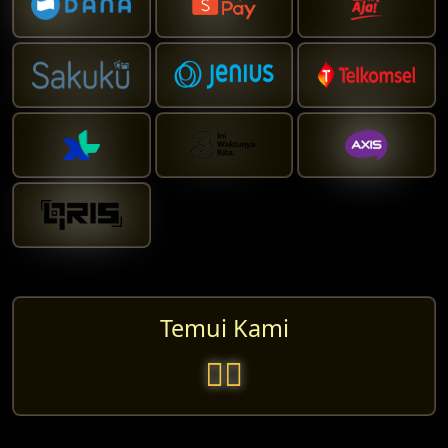
Temui Kami