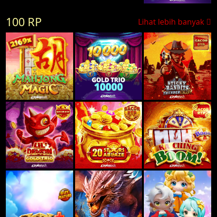
100 RP
Lihat lebih banyak