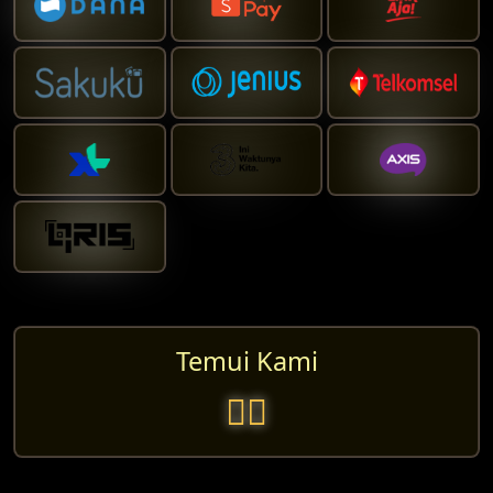
Temui Kami