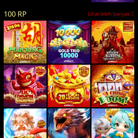
100 RP
Lihat lebih banyak