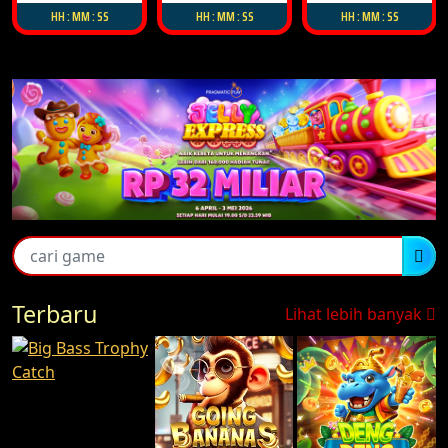
HH : MM : SS
HH : MM : SS
HH : MM : SS
Terbaru
Lihat lebih banyak