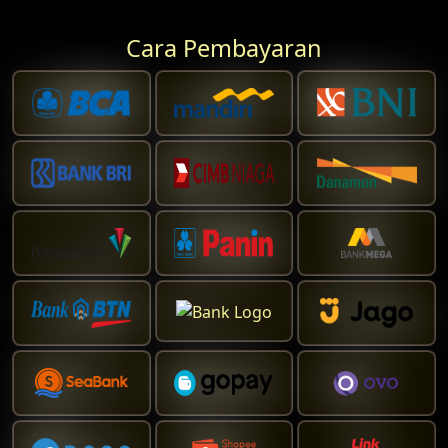
Cara Pembayaran