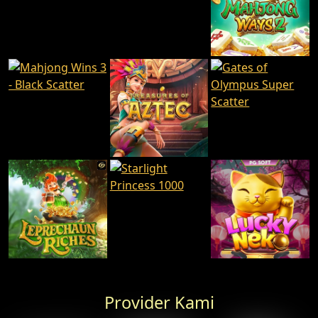
Provider Kami