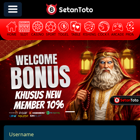
HOME
SLOT
CASINO
SPORT
TOGEL
TABLE
FISHING
COCK F.
ARCADE
PROMO
Username