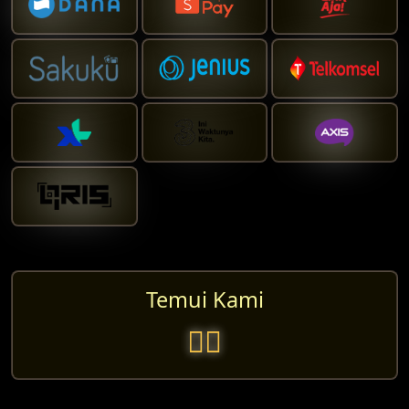
Temui Kami