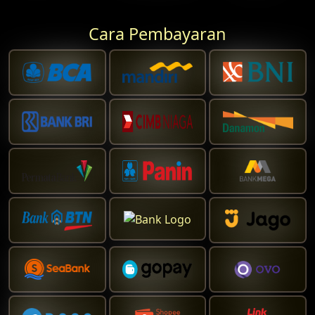
Cara Pembayaran