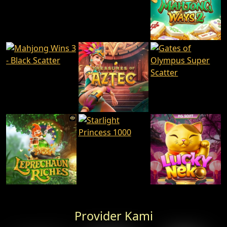
Provider Kami