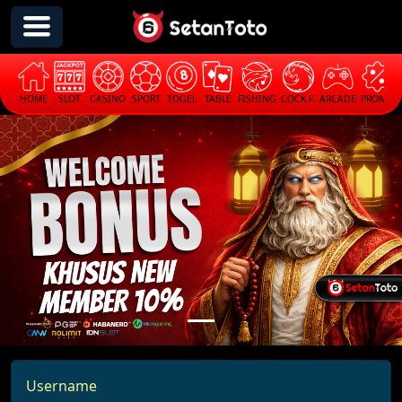
HOME
SLOT
CASINO
SPORT
TOGEL
TABLE
FISHING
COCK F.
ARCADE
PROMO
Username