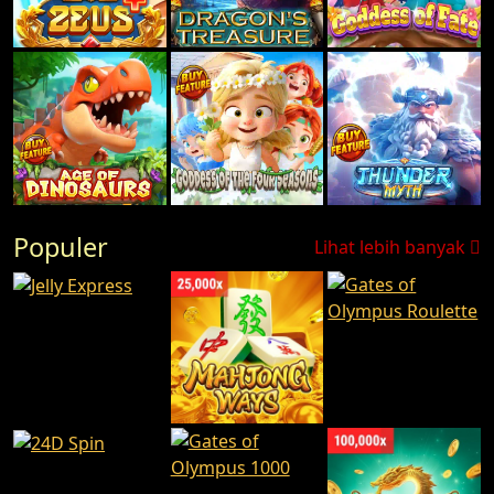
Populer
Lihat lebih banyak