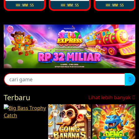
HH : MM : SS
HH : MM : SS
HH : MM : SS
Terbaru
Lihat lebih banyak