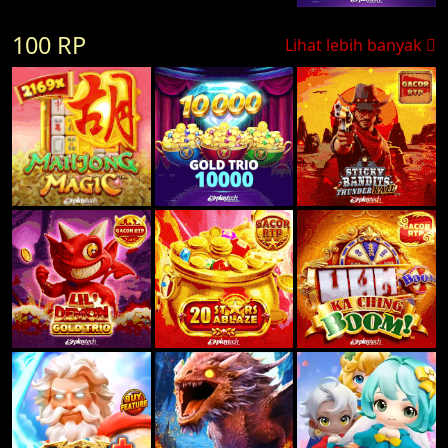
100 RP
Lihat lebih banyak