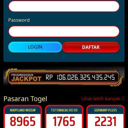
Password
LOGIN
DAFTAR
Pasaran Togel
Lihat lebih banyak
TOTOMACAU 00:00
GERMANY PLUS5
INDIANA MIDDAY
1765
2231
0580