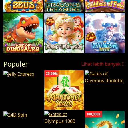
Populer
Lihat lebih banyak