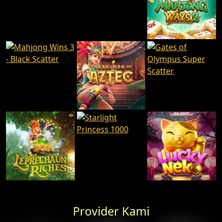
Provider Kami