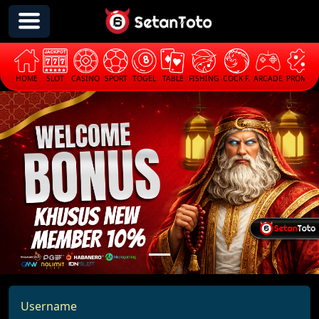
HOME
SLOT
CASINO
SPORT
TOGEL
TABLE
FISHING
COCK F.
ARCADE
PROMO
Username