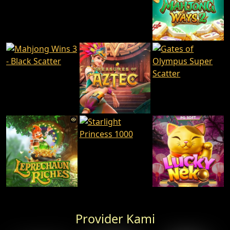
Provider Kami