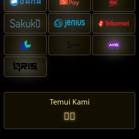
Temui Kami