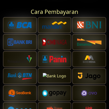
Cara Pembayaran