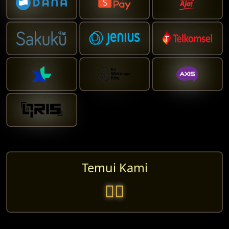
Temui Kami