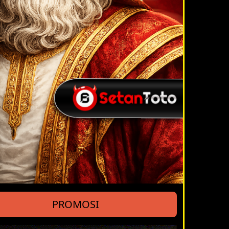
PROMOSI