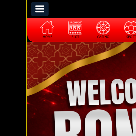
HOME
SLOT
CASINO
SPORT