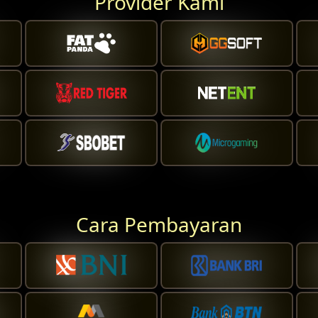
Provider Kami
Cara Pembayaran