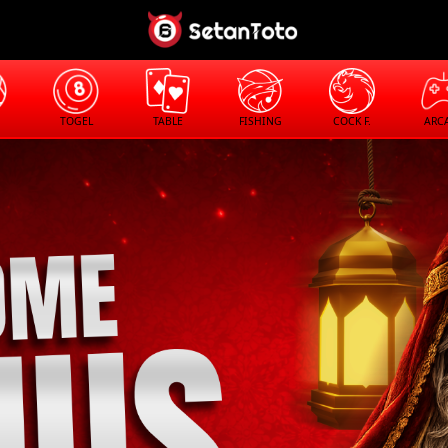
TOGEL
TABLE
FISHING
COCK F.
ARC