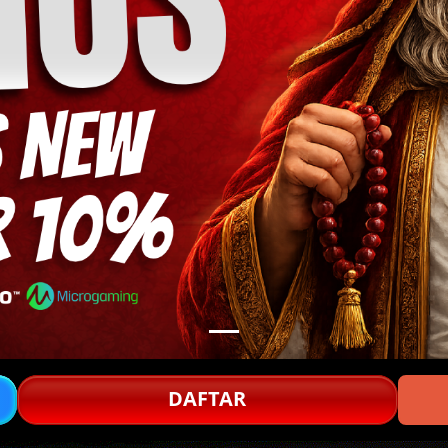
DAFTAR