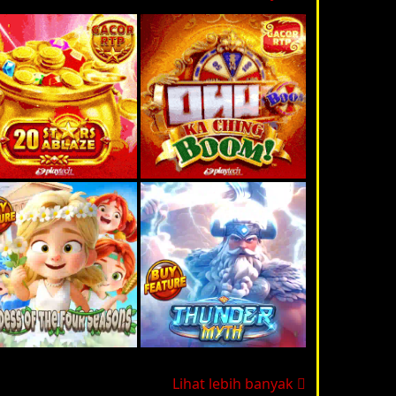
Lihat lebih banyak