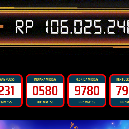
ANA MIDDAY
FLORIDA MIDDAY
KENTUCKY MIDDAY
VIRGIN
580
9780
7984
40
: MM : SS
HH : MM : SS
HH : MM : SS
HH : M