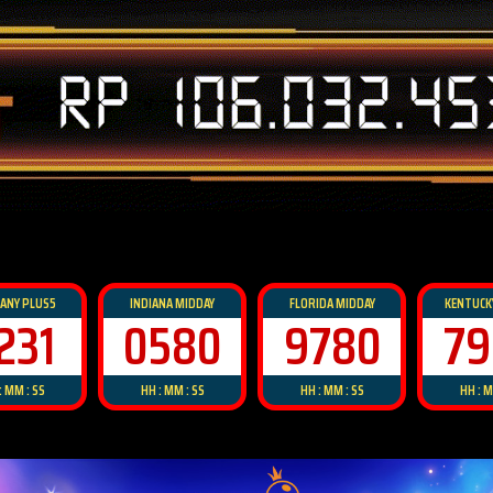
ANA MIDDAY
FLORIDA MIDDAY
KENTUCKY MIDDAY
VIRGIN
580
9780
7984
40
: MM : SS
HH : MM : SS
HH : MM : SS
HH : M