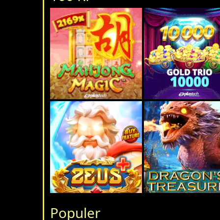
Populer