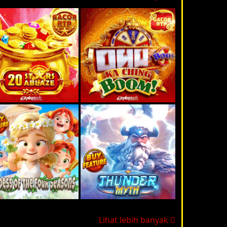
Lihat lebih banyak