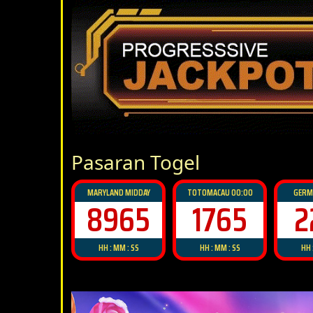
Pasaran Togel
YLAND MIDDAY
TOTOMACAU 00:00
GERMANY PLUS5
INDI
8965
1765
2231
0
HH : MM : SS
HH : MM : SS
HH : MM : SS
HH 