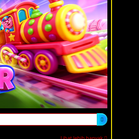
Lihat lebih banyak