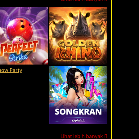
Lihat lebih banyak