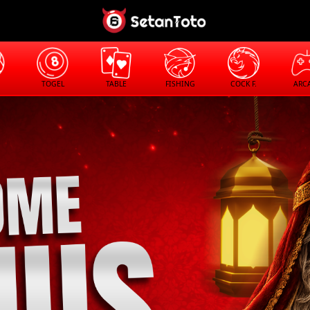
TOGEL
TABLE
FISHING
COCK F.
ARC