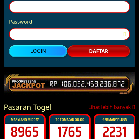
Password
LOGIN
DAFTAR
Pasaran Togel
Lihat lebih banyak
TOTOMACAU 00:00
GERMANY PLUS5
INDIANA MIDDAY
1765
2231
0580