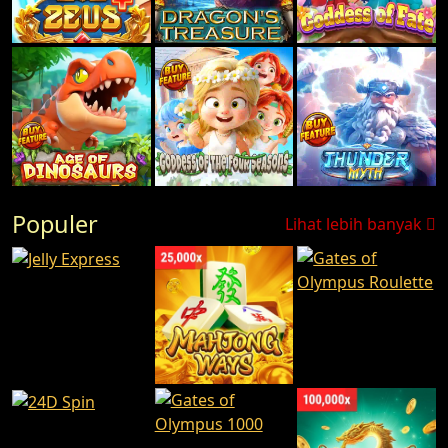
Populer
Lihat lebih banyak