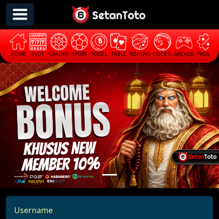
HOME
SLOT
CASINO
SPORT
TOGEL
TABLE
FISHING
COCK F.
ARCADE
PROMO
Username