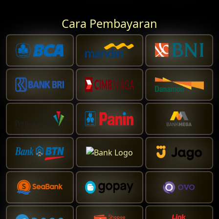
Cara Pembayaran