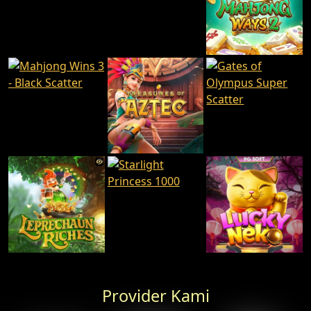
Provider Kami