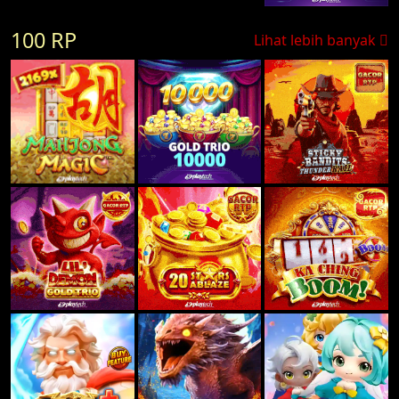
100 RP
Lihat lebih banyak