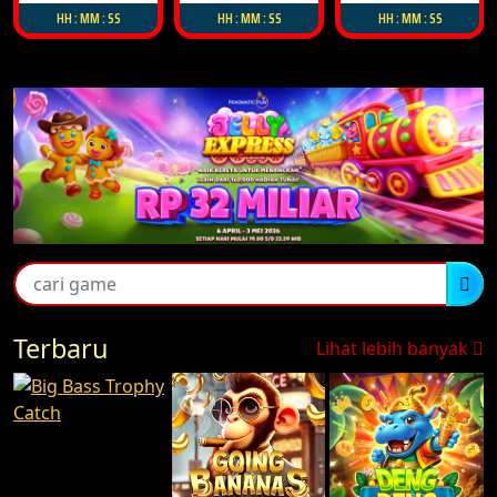
HH : MM : SS
HH : MM : SS
HH : MM : SS
Terbaru
Lihat lebih banyak