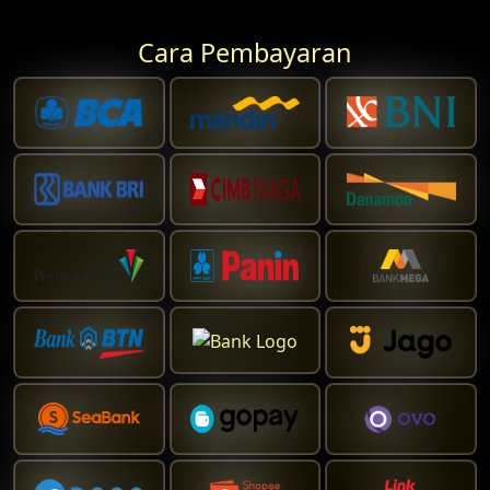
Cara Pembayaran