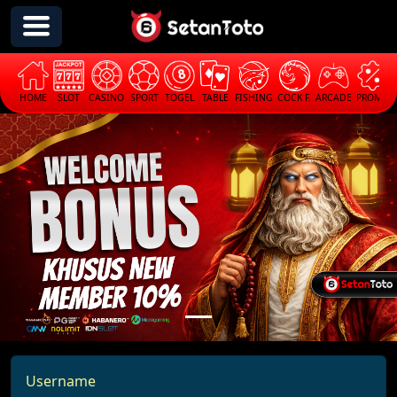
HOME
SLOT
CASINO
SPORT
TOGEL
TABLE
FISHING
COCK F.
ARCADE
PROMO
Username