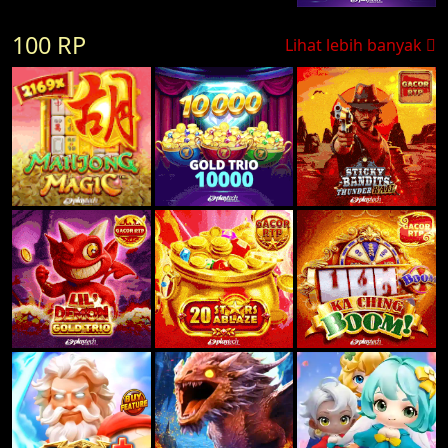
100 RP
Lihat lebih banyak