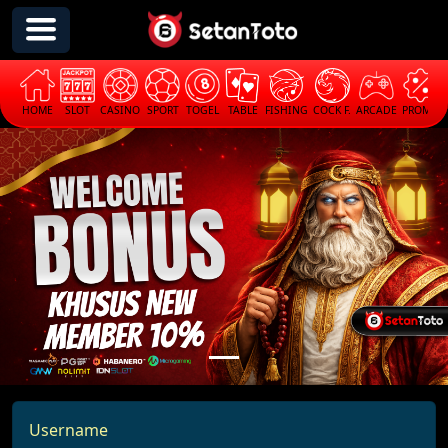
HOME
SLOT
CASINO
SPORT
TOGEL
TABLE
FISHING
COCK F.
ARCADE
PROMO
Username