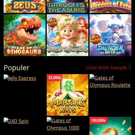
Populer
Lihat lebih banyak