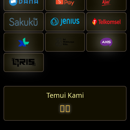
Temui Kami