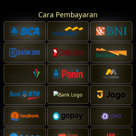
Cara Pembayaran