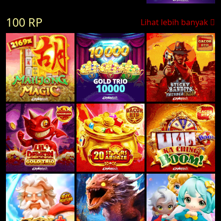
100 RP
Lihat lebih banyak