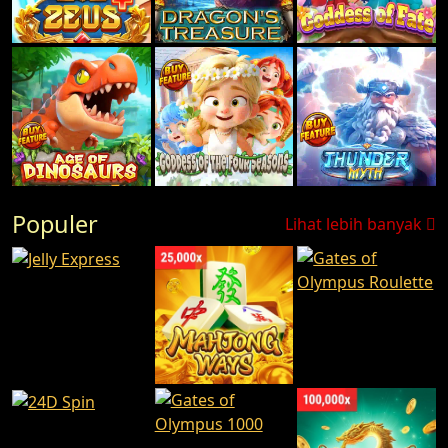
Populer
Lihat lebih banyak