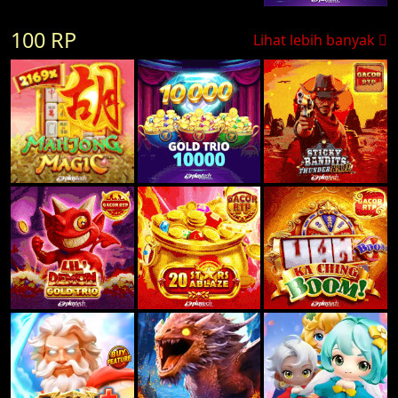
100 RP
Lihat lebih banyak