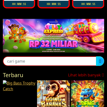
HH : MM : SS
HH : MM : SS
HH : MM : SS
Terbaru
Lihat lebih banyak