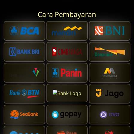
Cara Pembayaran