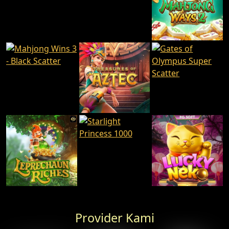
Provider Kami