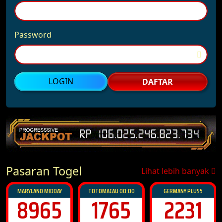
Password
LOGIN
DAFTAR
Pasaran Togel
Lihat lebih banyak
TOTOMACAU 00:00
GERMANY PLUS5
INDIANA MIDDAY
1765
2231
0580