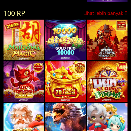
100 RP
Lihat lebih banyak