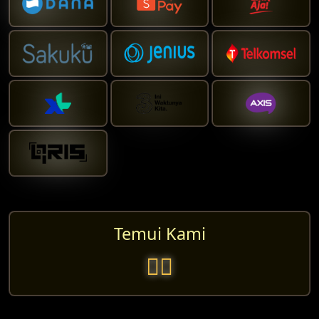
Temui Kami