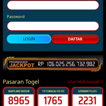
Password
LOGIN
DAFTAR
Pasaran Togel
Lihat lebih banyak
TOTOMACAU 00:00
GERMANY PLUS5
INDIANA MIDDAY
1765
2231
0580