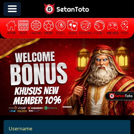
HOME
SLOT
CASINO
SPORT
TOGEL
TABLE
FISHING
COCK F.
ARCADE
PROMO
Username