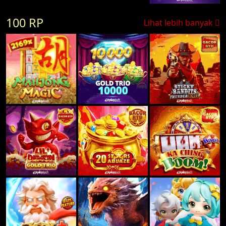
100 RP
Lihat lebih banyak