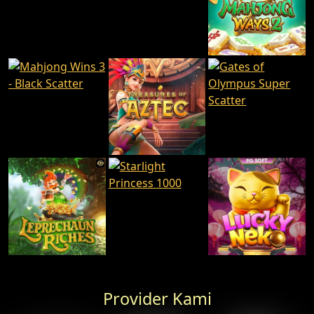
Provider Kami