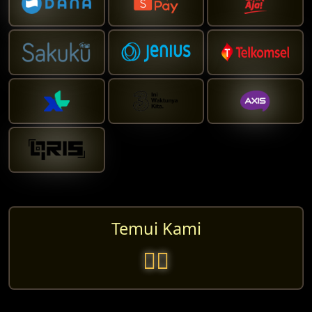
Temui Kami