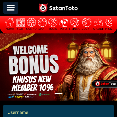
HOME
SLOT
CASINO
SPORT
TOGEL
TABLE
FISHING
COCK F.
ARCADE
PROMO
Username