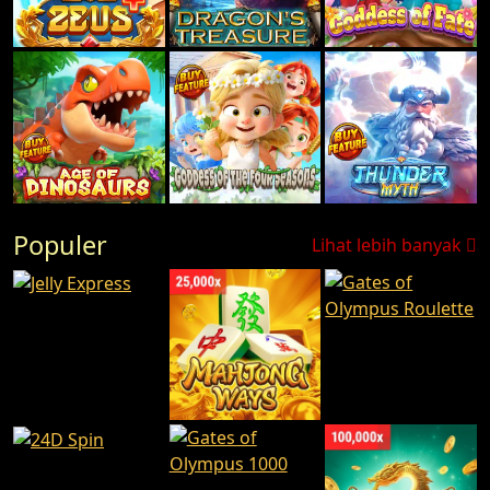
Populer
Lihat lebih banyak