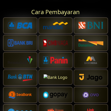
Cara Pembayaran