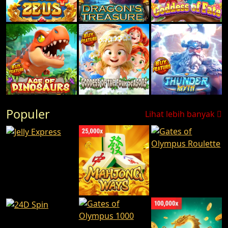
Populer
Lihat lebih banyak