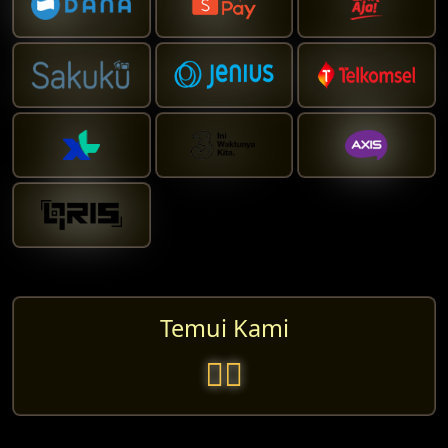
Temui Kami