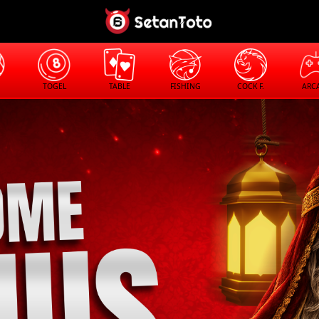
TOGEL
TABLE
FISHING
COCK F.
ARC