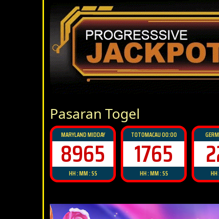
Pasaran Togel
YLAND MIDDAY
TOTOMACAU 00:00
GERMANY PLUS5
INDI
8965
1765
2231
0
HH : MM : SS
HH : MM : SS
HH : MM : SS
HH 