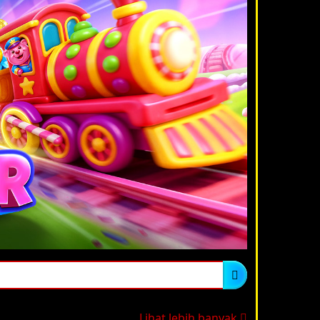
Lihat lebih banyak