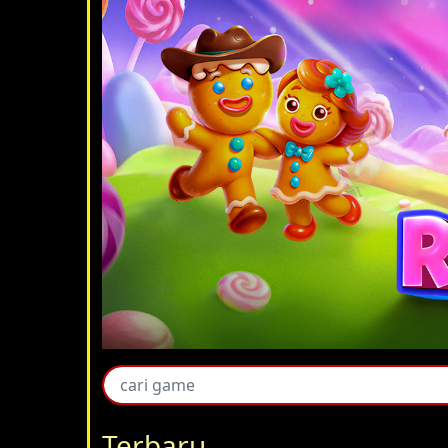
Terbaru