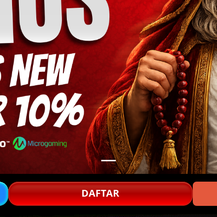
DAFTAR