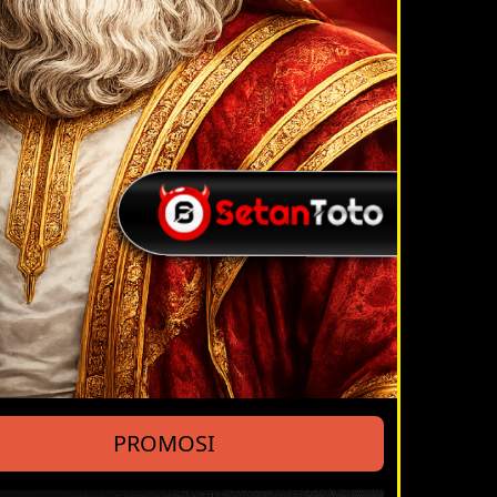
PROMOSI