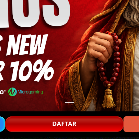
DAFTAR