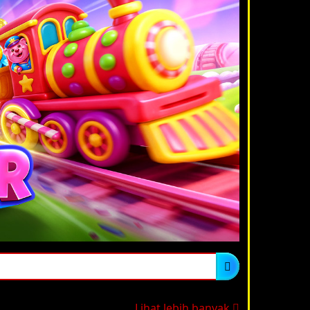
Lihat lebih banyak