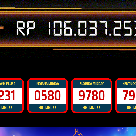
ANA MIDDAY
FLORIDA MIDDAY
KENTUCKY MIDDAY
VIRGIN
580
9780
7984
40
: MM : SS
HH : MM : SS
HH : MM : SS
HH : M