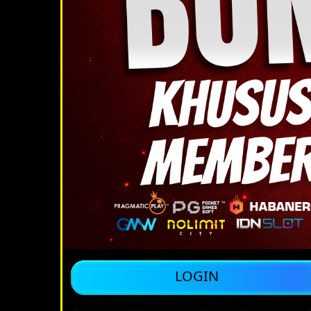
LOGIN