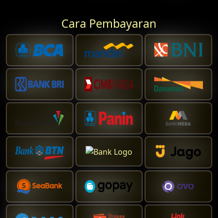
Cara Pembayaran