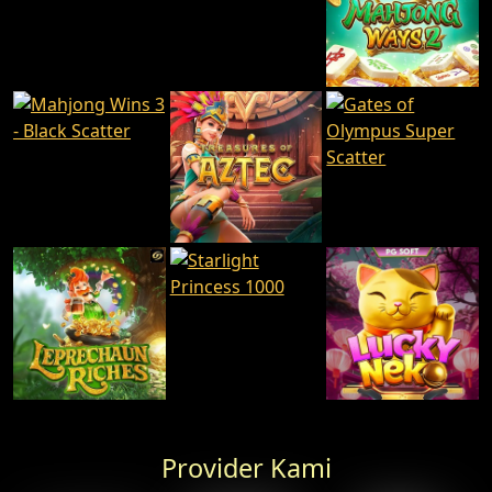
Provider Kami