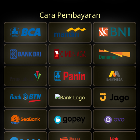
Cara Pembayaran