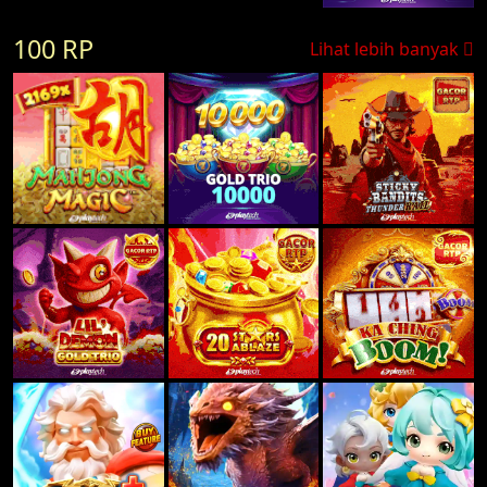
100 RP
Lihat lebih banyak