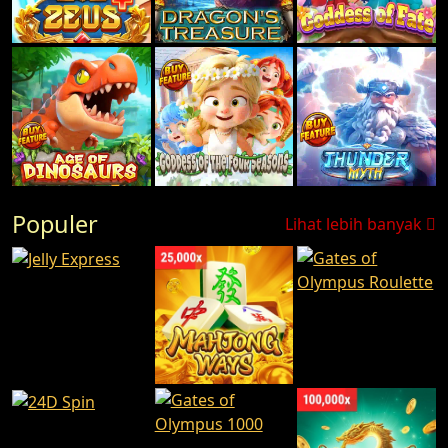
Populer
Lihat lebih banyak