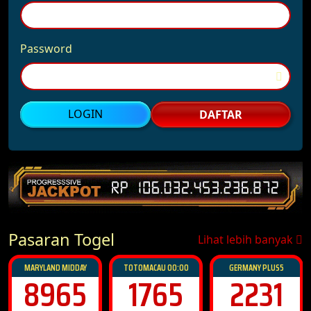
Password
LOGIN
DAFTAR
Pasaran Togel
Lihat lebih banyak
TOTOMACAU 00:00
GERMANY PLUS5
INDIANA MIDDAY
1765
2231
0580