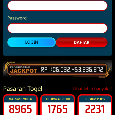
Password
LOGIN
DAFTAR
Pasaran Togel
Lihat lebih banyak
TOTOMACAU 00:00
GERMANY PLUS5
INDIANA MIDDAY
1765
2231
0580