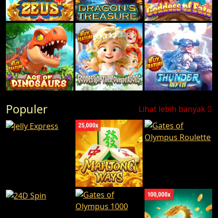
Populer
Lihat lebih banyak