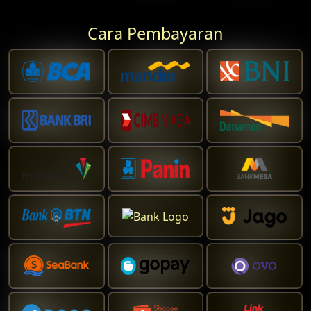
Cara Pembayaran