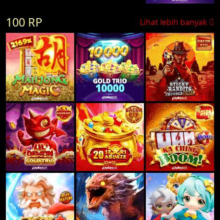
100 RP
Lihat lebih banyak