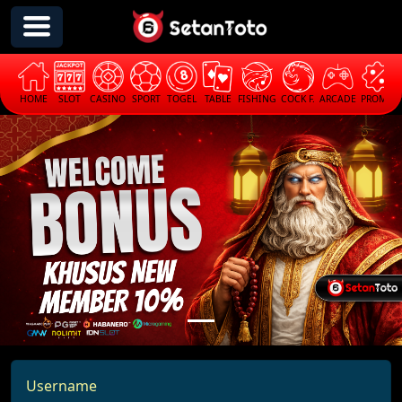
HOME
SLOT
CASINO
SPORT
TOGEL
TABLE
FISHING
COCK F.
ARCADE
PROMO
Username