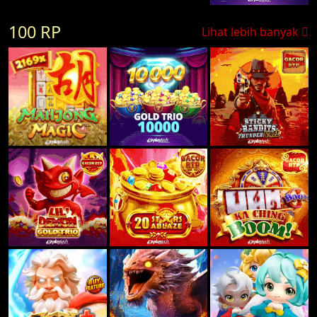
100 RP
Lihat lebih banyak