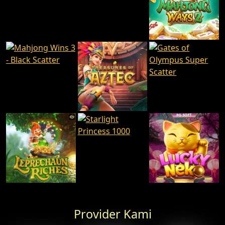
Provider Kami