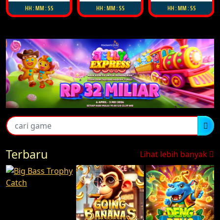
HH : MM : SS
HH : MM : SS
HH : MM : SS
Terbaru
Lihat lebih banyak