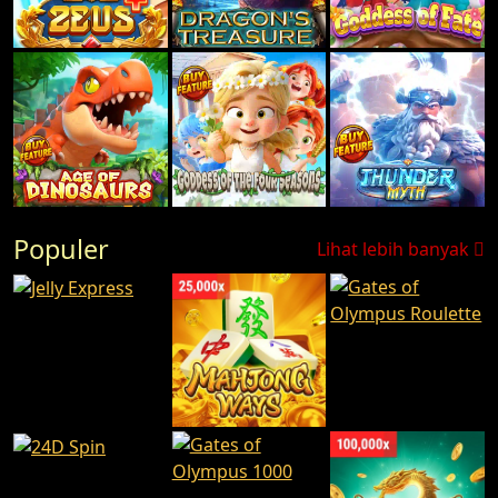
Populer
Lihat lebih banyak