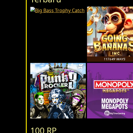
100 RP