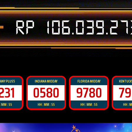
ANA MIDDAY
FLORIDA MIDDAY
KENTUCKY MIDDAY
VIRGIN
580
9780
7984
40
: MM : SS
HH : MM : SS
HH : MM : SS
HH : M