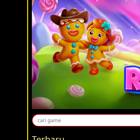
Terbaru