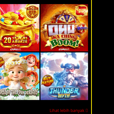
Lihat lebih banyak