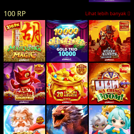
100 RP
Lihat lebih banyak