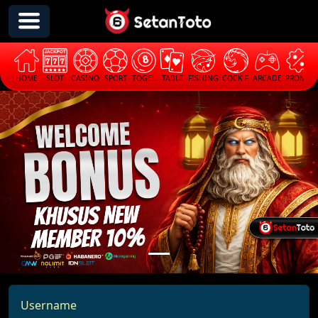
HOME
SLOT
CASINO
SPORT
TOGEL
TABLE
FISHING
COCK F.
ARCADE
PROMO
Username