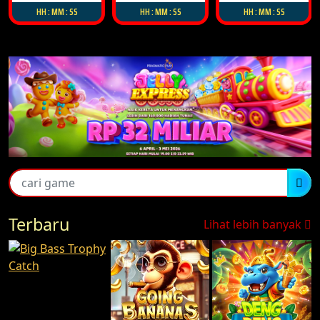
HH : MM : SS
HH : MM : SS
HH : MM : SS
Terbaru
Lihat lebih banyak