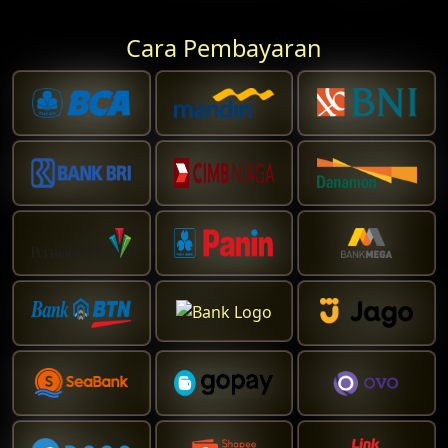
Cara Pembayaran