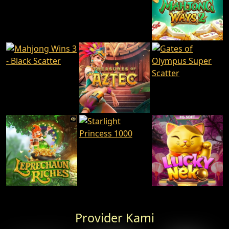
Provider Kami