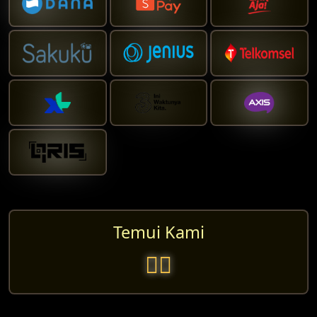
Temui Kami