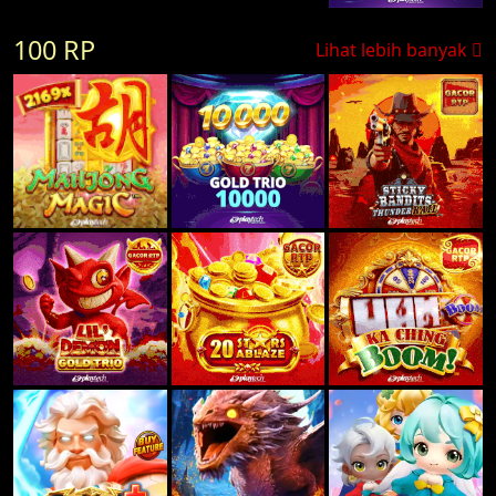
100 RP
Lihat lebih banyak