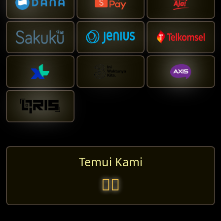
Temui Kami