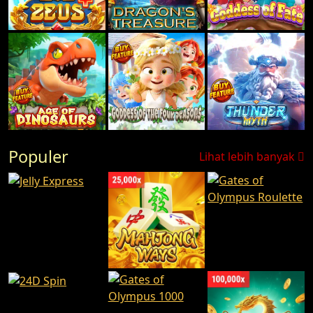
Populer
Lihat lebih banyak