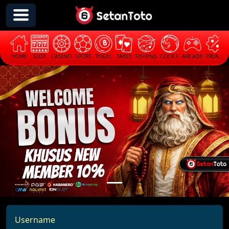
HOME
SLOT
CASINO
SPORT
TOGEL
TABLE
FISHING
COCK F.
ARCADE
PROMO
Username