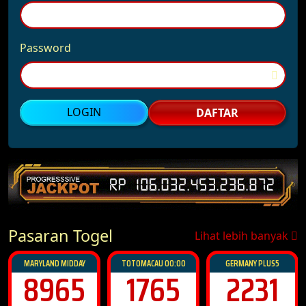
Password
LOGIN
DAFTAR
Pasaran Togel
Lihat lebih banyak
TOTOMACAU 00:00
GERMANY PLUS5
INDIANA MIDDAY
1765
2231
0580