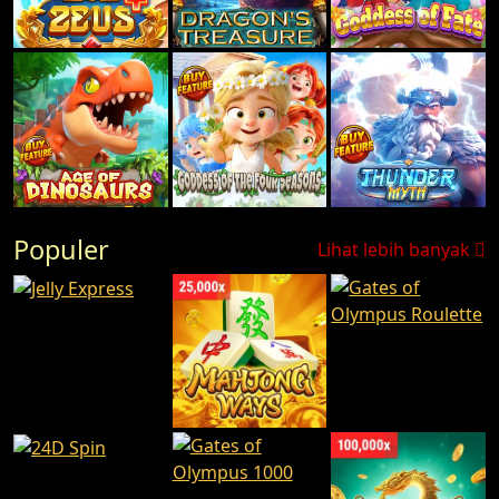
Populer
Lihat lebih banyak