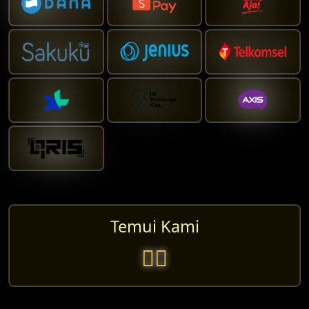
Temui Kami