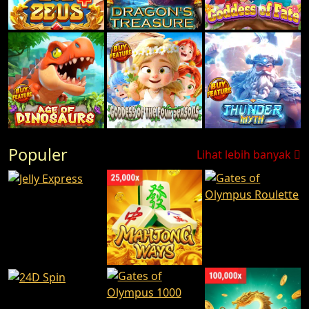
Populer
Lihat lebih banyak