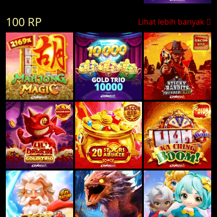
100 RP
Lihat lebih banyak