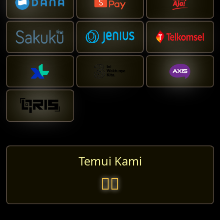
Temui Kami