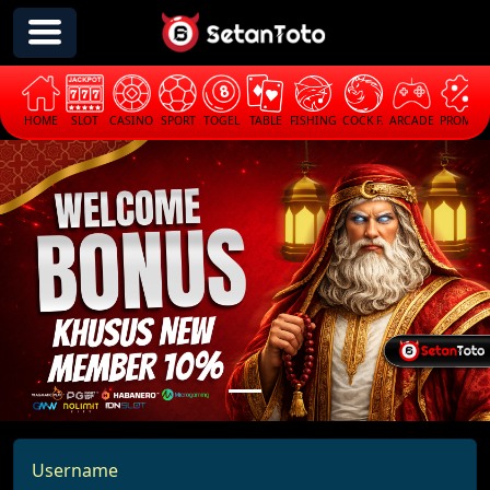
HOME
SLOT
CASINO
SPORT
TOGEL
TABLE
FISHING
COCK F.
ARCADE
PROMO
Username