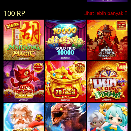
100 RP
Lihat lebih banyak